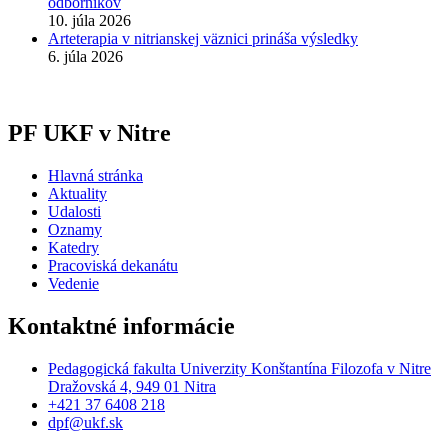
odborníkov
10. júla 2026
Arteterapia v nitrianskej väznici prináša výsledky
6. júla 2026
PF UKF v Nitre
Hlavná stránka
Aktuality
Udalosti
Oznamy
Katedry
Pracoviská dekanátu
Vedenie
Kontaktné informácie
Pedagogická fakulta Univerzity Konštantína Filozofa v Nitre
Dražovská 4, 949 01 Nitra
+421 37 6408 218
dpf@ukf.sk