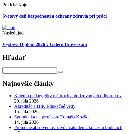
Predchádzajúci
Svetový deň bezpečnosti a ochrany zdravia pri práci
Nasledujúci
Výstava Diplom 2026 v Galérii Univerzum
Hľadať
Najnovšie články
Katedra pedagogiky má troch autorizovaných odborníkov
20. júla 2026
Akreditácia HIK Edukačné vedy
15. júla 2026
Spomienka na profesora Tomáša Kozíka
14. júla 2026
Promócie absolventov zavŕšili akademickú cestu budúcich