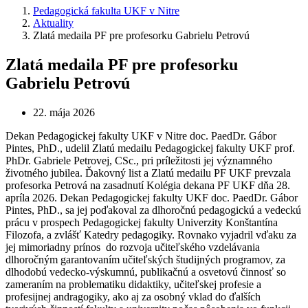
Pedagogická fakulta UKF v Nitre
Aktuality
Zlatá medaila PF pre profesorku Gabrielu Petrovú
Zlatá medaila PF pre profesorku
Gabrielu Petrovú
22. mája 2026
Dekan Pedagogickej fakulty UKF v Nitre doc. PaedDr. Gábor
Pintes, PhD., udelil Zlatú medailu Pedagogickej fakulty UKF prof.
PhDr. Gabriele Petrovej, CSc., pri príležitosti jej významného
životného jubilea. Ďakovný list a Zlatú medailu PF UKF prevzala
profesorka Petrová na zasadnutí Kolégia dekana PF UKF dňa 28.
apríla 2026. Dekan Pedagogickej fakulty UKF doc. PaedDr. Gábor
Pintes, PhD., sa jej poďakoval za dlhoročnú pedagogickú a vedeckú
prácu v prospech Pedagogickej fakulty Univerzity Konštantína
Filozofa, a zvlášť Katedry pedagogiky. Rovnako vyjadril vďaku za
jej mimoriadny prínos do rozvoja učiteľského vzdelávania
dlhoročným garantovaním učiteľských študijných programov, za
dlhodobú vedecko-výskumnú, publikačnú a osvetovú činnosť so
zameraním na problematiku didaktiky, učiteľskej profesie a
profesijnej andragogiky, ako aj za osobný vklad do ďalších