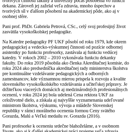
tvorivých činností fakulty a univerzity počas pôsobenia vo funkcii
dekana. Zároveň jej zaželal veľa zdravia, mnoho úspechov a
tvorivých síl v ďalšom pôsobení na akademickej pôde, ako aj v
osobnej sfére.
Pani prof. PhDr. Gabriela Petrová, CSc., celý svoj profesijný život
zasvätila vysokoškolskej pedagogike.
Na Katedre pedagogiky PF UKF pôsobí od roku 1979, kde okrem
pedagogickej a vedecko-výskumnej činnosti od pozície odbornej
asistentky po funkciu profesorky, zastávala aj funkciu vedúcej
katedry. V rokoch 2002 – 2010 vykonávala funkciu dekanky
fakulty. Do roku 2019 pôsobila ako členka Akreditačnej komisie, do
roku 2024 ako predsedníčka akreditačnej rady ministerstva školstva
pre kontinuálne vzdelávanie pedagogických a odborných
zamestnancov, kde významnou mierou prispela k rozvoju a kvalite
slovenského vysokoškolského vzdelávania a učiteľskej prípravy. Je
držiteľkou viacerých domácich aj medzinárodných profesionálnych
ocenení, v roku 2024 jej bola udelená Cena rektora UKF za
celoživotné dielo, a získala aj najvyššie vyznamenania udeľované
ministrom školstva, výskumu, vývoja a mládeže Slovenskej
republiky v rámci morálneho ocenenia formou Ceny svätého
Gorazda, Malú a Veľkú medailu sv. Gorazda (2016).
Pani profesorke k oceneniu srdečne blahoželáme, a v osobnom
živote, ako aj k ďalšej akademickej práci prajeme veľa zdravia