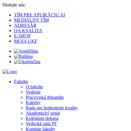
Sledujte nás:
TÍM PRE APLIKÁCIU AI
MEDIÁLNY TÍM
ADRESÁR
QA KVALITA
E-SHOP
MOJA UKF
Fakulta
O fakulte
Vedenie
Pracoviská dekanátu
Katedry
Rada pre hodnotenie kvality
Akademický senát
Kolégium dekana
Vedecká rada PF
Komisie fakulty