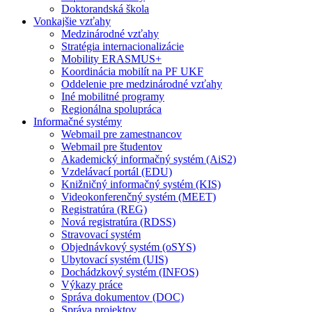
Doktorandská škola
Vonkajšie vzťahy
Medzinárodné vzťahy
Stratégia internacionalizácie
Mobility ERASMUS+
Koordinácia mobilít na PF UKF
Oddelenie pre medzinárodné vzťahy
Iné mobilitné programy
Regionálna spolupráca
Informačné systémy
Webmail pre zamestnancov
Webmail pre študentov
Akademický informačný systém (AiS2)
Vzdelávací portál (EDU)
Knižničný informačný systém (KIS)
Videokonferenčný systém (MEET)
Registratúra (REG)
Nová registratúra (RDSS)
Stravovací systém
Objednávkový systém (oSYS)
Ubytovací systém (UIS)
Dochádzkový systém (INFOS)
Výkazy práce
Správa dokumentov (DOC)
Správa projektov