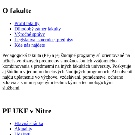
O fakulte
Profil fakulty
Dlhodobý zámer fakulty
Výročné správy
Legislatíva, smernice, predpisy
Kde nás nájdete
Pedagogická fakulta (PF) a jej študijné programy sú orientované na
učiteľstvo rôznych predmetov s možnosťou ich vzájomného
kombinovania s predmetmi na iných fakultách univerzity. Poskytuje
aj štúdium v jednopredmetových študijných programoch. Absolventi
nájdu uplatnenie vo výchove, vzdelávaní, poradenstve, ochrane
zdravia a s nimi spojenými technickými a technologickými
službami.
PF UKF v Nitre
Hlavná stránka
Aktuality
Udalosti