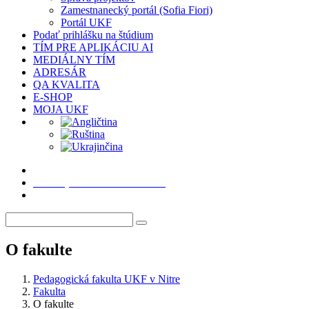
Zamestnanecký portál (Sofia Fiori)
Portál UKF
Podať prihlášku na štúdium
TÍM PRE APLIKÁCIU AI
MEDIÁLNY TÍM
ADRESÁR
QA KVALITA
E-SHOP
MOJA UKF
Podať prihlášku na štúdium
O fakulte
Pedagogická fakulta UKF v Nitre
Fakulta
O fakulte