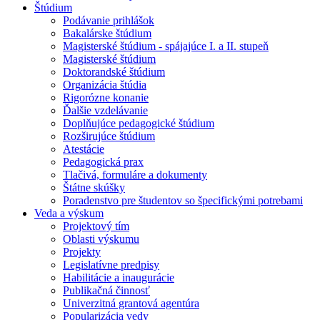
Štúdium
Podávanie prihlášok
Bakalárske štúdium
Magisterské štúdium - spájajúce I. a II. stupeň
Magisterské štúdium
Doktorandské štúdium
Organizácia štúdia
Rigorózne konanie
Ďalšie vzdelávanie
Doplňujúce pedagogické štúdium
Rozširujúce štúdium
Atestácie
Pedagogická prax
Tlačivá, formuláre a dokumenty
Štátne skúšky
Poradenstvo pre študentov so špecifickými potrebami
Veda a výskum
Projektový tím
Oblasti výskumu
Projekty
Legislatívne predpisy
Habilitácie a inaugurácie
Publikačná činnosť
Univerzitná grantová agentúra
Popularizácia vedy