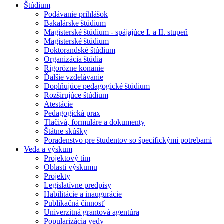
Štúdium
Podávanie prihlášok
Bakalárske štúdium
Magisterské štúdium - spájajúce I. a II. stupeň
Magisterské štúdium
Doktorandské štúdium
Organizácia štúdia
Rigorózne konanie
Ďalšie vzdelávanie
Doplňujúce pedagogické štúdium
Rozširujúce štúdium
Atestácie
Pedagogická prax
Tlačivá, formuláre a dokumenty
Štátne skúšky
Poradenstvo pre študentov so špecifickými potrebami
Veda a výskum
Projektový tím
Oblasti výskumu
Projekty
Legislatívne predpisy
Habilitácie a inaugurácie
Publikačná činnosť
Univerzitná grantová agentúra
Popularizácia vedy