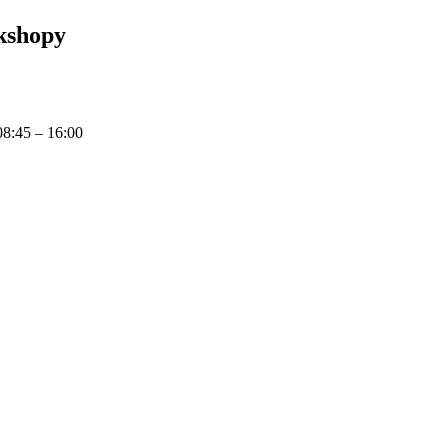
kshopy
08:45
–
16:00