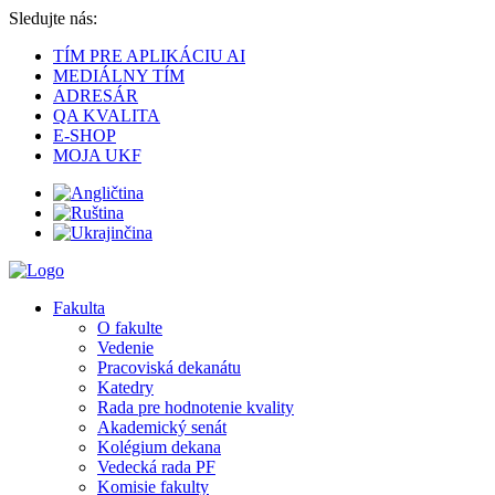
Sledujte nás:
TÍM PRE APLIKÁCIU AI
MEDIÁLNY TÍM
ADRESÁR
QA KVALITA
E-SHOP
MOJA UKF
Fakulta
O fakulte
Vedenie
Pracoviská dekanátu
Katedry
Rada pre hodnotenie kvality
Akademický senát
Kolégium dekana
Vedecká rada PF
Komisie fakulty