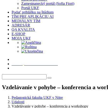
Zamestnanecký portál (Sofia Fiori)
Portál UKF
Podať prihlášku na štúdium
TÍM PRE APLIKÁCIU AI
MEDIÁLNY TÍM
ADRESÁR
QA KVALITA
E-SHOP
MOJA UKF
Podať prihlášku na štúdium
Vzdelávanie v pohybe – konferencia a wor
Pedagogická fakulta UKF v Nitre
Udalosti
Vzdelávanie v pohybe – konferencia a workshopy