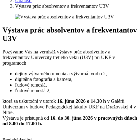
Udalosti
Výstava prác absolventov a frekventantov U3V
Výstava prác absolventov a frekventantov
U3V
Pozývame Vás na vernisáž výstavy prác absolventov a
frekventantov Univerzity tretieho veku (U3V) pri UKF v
programoch
dejiny výtvarného umenia a výtvarná tvorba 2,
digitálna fotografia a kamera,
ľudové remeslá,
ľudové remeslá 2,
ktorá sa uskutoční v utorok
16. júna 2026 o 14.30 h
v Galérii
Univerzum v budove Pedagogickej fakulty UKF na Dražovskej 4 v
Nitre.
Výstava je prístupná od
16. do 30. júna 2026 v pracovných dňoch
od 8.00 do 17.00 h.
Predchádzajúci