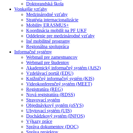
Doktorandská škola
Vonkajšie vzťahy
Medzinárodné vzťahy
Stratégia internacionalizácie
Mobility ERASMUS+
Koordinácia mobilít na PF UKF
Oddelenie pre medzinárodné vzťahy
Iné mobilitné programy
Regionálna spolupráca
Informačné systémy
Webmail pre zamestnancov
Webmail pre študentov
Akademický informačný systém (AiS2)
Vzdelávací portál (EDU)
Knižničný informačný systém (KIS)
Videokonferenčný systém (MEET)
Registratúra (REG)
Nová registratúra (RDSS)
Stravovací systém
Objednávkový systém (oSYS)
Ubytovací systém (UIS)
Dochádzkový systém (INFOS)
Výkazy práce
Správa dokumentov (DOC)
Správa projektov