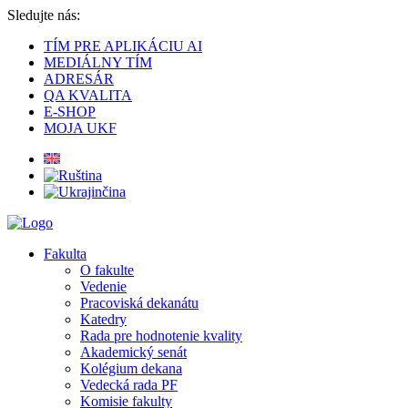
Sledujte nás:
TÍM PRE APLIKÁCIU AI
MEDIÁLNY TÍM
ADRESÁR
QA KVALITA
E-SHOP
MOJA UKF
Fakulta
O fakulte
Vedenie
Pracoviská dekanátu
Katedry
Rada pre hodnotenie kvality
Akademický senát
Kolégium dekana
Vedecká rada PF
Komisie fakulty