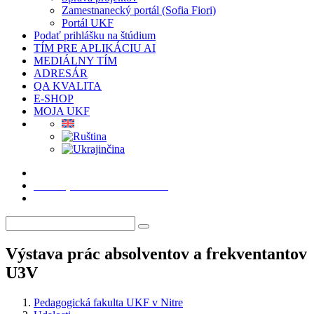
Zamestnanecký portál (Sofia Fiori)
Portál UKF
Podať prihlášku na štúdium
TÍM PRE APLIKÁCIU AI
MEDIÁLNY TÍM
ADRESÁR
QA KVALITA
E-SHOP
MOJA UKF
Podať prihlášku na štúdium
Výstava prác absolventov a frekventantov
U3V
Pedagogická fakulta UKF v Nitre