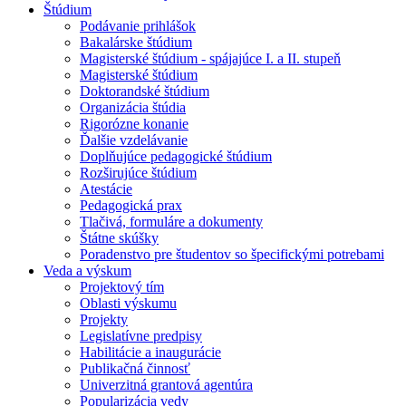
Štúdium
Podávanie prihlášok
Bakalárske štúdium
Magisterské štúdium - spájajúce I. a II. stupeň
Magisterské štúdium
Doktorandské štúdium
Organizácia štúdia
Rigorózne konanie
Ďalšie vzdelávanie
Doplňujúce pedagogické štúdium
Rozširujúce štúdium
Atestácie
Pedagogická prax
Tlačivá, formuláre a dokumenty
Štátne skúšky
Poradenstvo pre študentov so špecifickými potrebami
Veda a výskum
Projektový tím
Oblasti výskumu
Projekty
Legislatívne predpisy
Habilitácie a inaugurácie
Publikačná činnosť
Univerzitná grantová agentúra
Popularizácia vedy