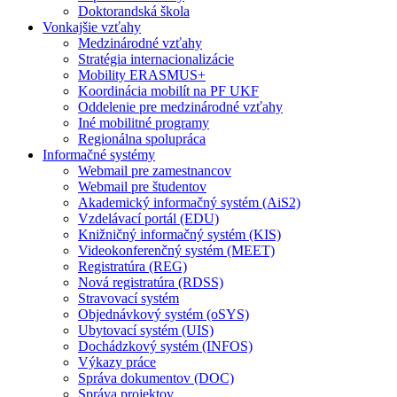
Doktorandská škola
Vonkajšie vzťahy
Medzinárodné vzťahy
Stratégia internacionalizácie
Mobility ERASMUS+
Koordinácia mobilít na PF UKF
Oddelenie pre medzinárodné vzťahy
Iné mobilitné programy
Regionálna spolupráca
Informačné systémy
Webmail pre zamestnancov
Webmail pre študentov
Akademický informačný systém (AiS2)
Vzdelávací portál (EDU)
Knižničný informačný systém (KIS)
Videokonferenčný systém (MEET)
Registratúra (REG)
Nová registratúra (RDSS)
Stravovací systém
Objednávkový systém (oSYS)
Ubytovací systém (UIS)
Dochádzkový systém (INFOS)
Výkazy práce
Správa dokumentov (DOC)
Správa projektov