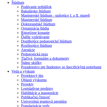
Štúdium
Podávanie prihlášok
Bakalárske štúdium
Magisterské štúdium - spájajúce I. a II. stupeň
Magisterské štúdium
Doktorandské štúdium
Organizácia štúdia
Rigorózne konanie
Ďalšie vzdelávanie
Doplňujúce pedagogické štúdium
Rozširujúce štúdium
Atestácie
Pedagogická prax
Tlačivá, formuláre a dokumenty
Štátne skúšky
Poradenstvo pre študentov so špecifickými potrebami
Veda a výskum
Projektový tím
Oblasti výskumu
Projekty
Legislatívne predpisy
Habilitácie a inaugurácie
Publikačná činnosť
Univerzitná grantová agentúra
Popularizácia vedy