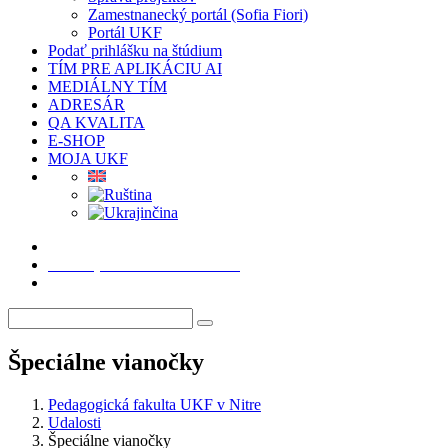
Zamestnanecký portál (Sofia Fiori)
Portál UKF
Podať prihlášku na štúdium
TÍM PRE APLIKÁCIU AI
MEDIÁLNY TÍM
ADRESÁR
QA KVALITA
E-SHOP
MOJA UKF
Podať prihlášku na štúdium
Špeciálne vianočky
Pedagogická fakulta UKF v Nitre
Udalosti
Špeciálne vianočky