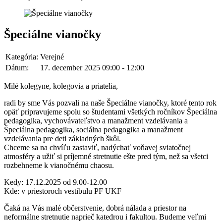
Špeciálne vianočky
Kategória:
Verejné
Dátum:
17. december 2025 09:00 - 12:00
Milé kolegyne, kolegovia a priatelia,
radi by sme Vás pozvali na naše Špeciálne vianočky, ktoré tento rok
opäť pripravujeme spolu so študentami všetkých ročníkov Špeciálna
pedagogika, vychovávateľstvo a manažment vzdelávania a
Špeciálna pedagogika, sociálna pedagogika a manažment
vzdelávania pre deti základných škôl.
Chceme sa na chvíľu zastaviť, nadýchať voňavej sviatočnej
atmosféry a užiť si príjemné stretnutie ešte pred tým, než sa všetci
rozbehneme k vianočnému chaosu.
Kedy: 17.12.2025 od 9.00-12.00
Kde: v priestoroch vestibulu PF UKF
Čaká na Vás malé občerstvenie, dobrá nálada a priestor na
neformálne stretnutie naprieč katedrou i fakultou. Budeme veľmi