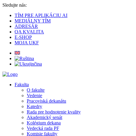
Sledujte nás:
TÍM PRE APLIKÁCIU AI
MEDIÁLNY TÍM
ADRESÁR
QA KVALITA
E-SHOP
MOJA UKF
Fakulta
O fakulte
Vedenie
Pracoviská dekanátu
Katedry
Rada pre hodnotenie kvality
Akademický senát
Kolégium dekana
Vedecká rada PF
Komisie fakulty