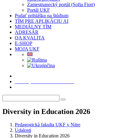
Zamestnanecký portál (Sofia Fiori)
Portál UKF
Podať prihlášku na štúdium
TÍM PRE APLIKÁCIU AI
MEDIÁLNY TÍM
ADRESÁR
QA KVALITA
E-SHOP
MOJA UKF
Podať prihlášku na štúdium
Diversity in Education 2026
Pedagogická fakulta UKF v Nitre
Udalosti
Diversity in Education 2026