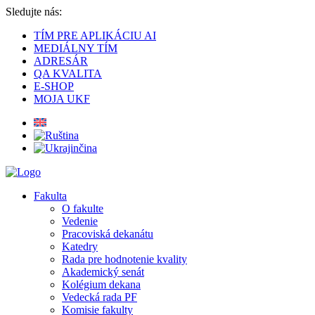
Sledujte nás:
TÍM PRE APLIKÁCIU AI
MEDIÁLNY TÍM
ADRESÁR
QA KVALITA
E-SHOP
MOJA UKF
Fakulta
O fakulte
Vedenie
Pracoviská dekanátu
Katedry
Rada pre hodnotenie kvality
Akademický senát
Kolégium dekana
Vedecká rada PF
Komisie fakulty