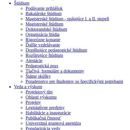
Štúdium
Podávanie prihlášok
Bakalárske štúdium
Magisterské štúdium - spájajúce I. a II. stupeň
Magisterské štúdium
Doktorandské štúdium
Organizácia štúdia
Rigorózne konanie
Ďalšie vzdelávanie
Doplňujúce pedagogické štúdium
Rozširujúce štúdium
Atestácie
Pedagogická prax
Tlačivá, formuláre a dokumenty
Štátne skúšky
Poradenstvo pre študentov so špecifickými potrebami
Veda a výskum
Projektový tím
Oblasti výskumu
Projekty
Legislatívne predpisy
Habilitácie a inaugurácie
Publikačná činnosť
Univerzitná grantová agentúra
Popularizácia vedy