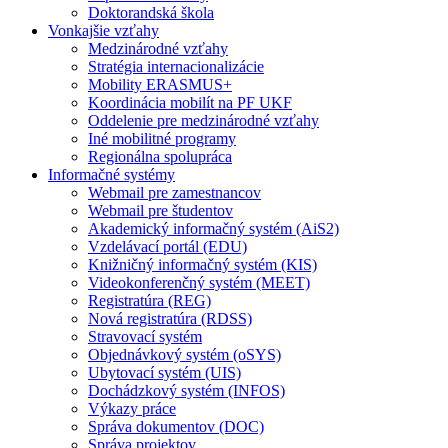
Doktorandská škola
Vonkajšie vzťahy
Medzinárodné vzťahy
Stratégia internacionalizácie
Mobility ERASMUS+
Koordinácia mobilít na PF UKF
Oddelenie pre medzinárodné vzťahy
Iné mobilitné programy
Regionálna spolupráca
Informačné systémy
Webmail pre zamestnancov
Webmail pre študentov
Akademický informačný systém (AiS2)
Vzdelávací portál (EDU)
Knižničný informačný systém (KIS)
Videokonferenčný systém (MEET)
Registratúra (REG)
Nová registratúra (RDSS)
Stravovací systém
Objednávkový systém (oSYS)
Ubytovací systém (UIS)
Dochádzkový systém (INFOS)
Výkazy práce
Správa dokumentov (DOC)
Správa projektov