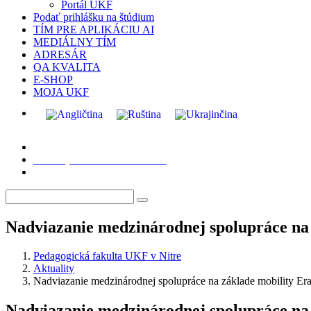
Portál UKF
Podať prihlášku na štúdium
TÍM PRE APLIKÁCIU AI
MEDIÁLNY TÍM
ADRESÁR
QA KVALITA
E-SHOP
MOJA UKF
Podať prihlášku na štúdium
Nadviazanie medzinárodnej spolupráce na
Pedagogická fakulta UKF v Nitre
Aktuality
Nadviazanie medzinárodnej spolupráce na základe mobility E
Nadviazanie medzinárodnej spolupráce na