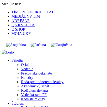
Sledujte nás:
TÍM PRE APLIKÁCIU AI
MEDIÁLNY TÍM
ADRESÁR
QA KVALITA
E-SHOP
MOJA UKF
Fakulta
O fakulte
Vedenie
Pracoviská dekanátu
Katedry
Rada pre hodnotenie kvality
Akademický senát
Kolégium dekana
Vedecká rada PF
Komisie fakulty
Štúdium