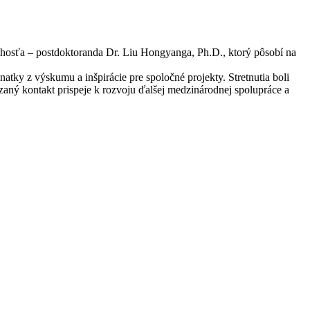
 hosťa – postdoktoranda Dr. Liu Hongyanga, Ph.D., ktorý pôsobí na
atky z výskumu a inšpirácie pre spoločné projekty. Stretnutia boli
zaný kontakt prispeje k rozvoju ďalšej medzinárodnej spolupráce a