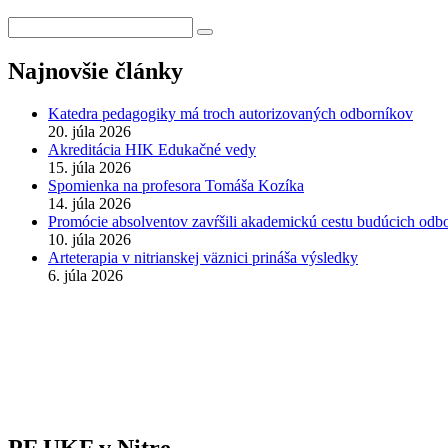
Najnovšie články
Katedra pedagogiky má troch autorizovaných odborníkov
20. júla 2026
Akreditácia HIK Edukačné vedy
15. júla 2026
Spomienka na profesora Tomáša Kozíka
14. júla 2026
Promócie absolventov zavŕšili akademickú cestu budúcich odb
10. júla 2026
Arteterapia v nitrianskej väznici prináša výsledky
6. júla 2026
PF UKF v Nitre