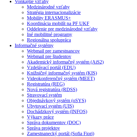
Vonkajšie vzťahy
Medzinárodné vzťahy
Stratégia internacionalizácie
Mobility ERASMUS+
Koordinácia mobilít na PF UKF
Oddelenie pre medzinárodné vzťahy
Iné mobilitné programy
Regionálna spolupráca
Informačné systémy
Webmail pre zamestnancov
Webmail pre študentov
Akademický informačný systém (AiS2)
Vzdelávací portál (EDU)
Knižničný informačný systém (KIS)
Videokonferenčný systém (MEET)
Registratúra (REG)
Nová registratúra (RDSS)
Stravovací systém
Objednávkový systém (oSYS)
Ubytovací systém (UIS)
Dochádzkový systém (INFOS)
Výkazy práce
Správa dokumentov (DOC)
Správa projektov
Zamestnanecký portál (Sofia Fiori)