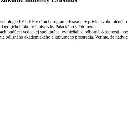
psychológie PF UKF v rámci programu Erasmus+ privítali zahraničného
Pedagogickej fakulty Univerzity Palackého v Olomouci.
ach budúcej vedeckej spolupráce, vymieňali si odborné skúsenosti, pozn
ia odlišného akademického a kultúrneho prostredia. Veríme, že nadvia