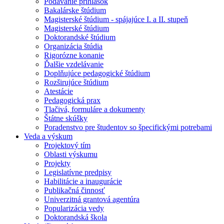
Podávanie prihlášok
Bakalárske štúdium
Magisterské štúdium - spájajúce I. a II. stupeň
Magisterské štúdium
Doktorandské štúdium
Organizácia štúdia
Rigorózne konanie
Ďalšie vzdelávanie
Doplňujúce pedagogické štúdium
Rozširujúce štúdium
Atestácie
Pedagogická prax
Tlačivá, formuláre a dokumenty
Štátne skúšky
Poradenstvo pre študentov so špecifickými potrebami
Veda a výskum
Projektový tím
Oblasti výskumu
Projekty
Legislatívne predpisy
Habilitácie a inaugurácie
Publikačná činnosť
Univerzitná grantová agentúra
Popularizácia vedy
Doktorandská škola