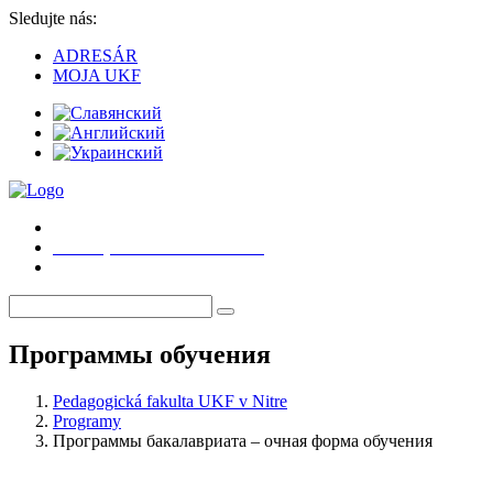
Sledujte nás:
ADRESÁR
MOJA UKF
Podať prihlášku na štúdium
Программы обучения
Pedagogická fakulta UKF v Nitre
Programy
Программы бакалавриата – очная форма обучения