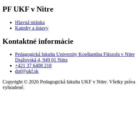
PF UKF v Nitre
Hlavná stránka
Katedry a ústavy
Kontaktné informácie
Pedagogická fakulta Univerzity Konštantína Filozofa v Nitre
Dražovská 4, 949 01 Nitra
+421 37 6408 218
dpf@ukf.sk
Copyright
©
2026 Pedagogická fakulta UKF v Nitre. Všetky práva
vyhradené.